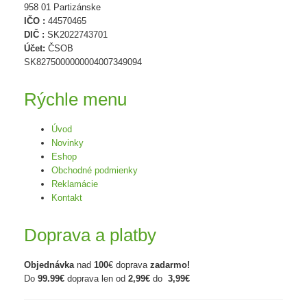
958 01 Partizánske
IČO :
44570465
DIČ :
SK2022743701
Účet:
ČSOB
SK8275000000004007349094
Rýchle menu
Úvod
Novinky
Eshop
Obchodné podmienky
Reklamácie
Kontakt
Doprava a platby
Objednávka
nad
100
€ doprava
zadarmo!
Do
99.99€
doprava len od
2,99€
do
3,99€