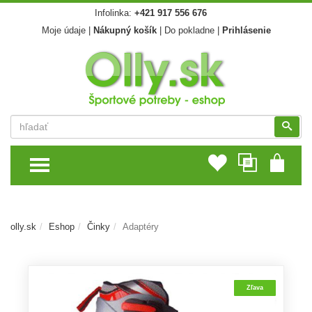
Infolinka:
+421 917 556 676
Moje údaje
|
Nákupný košík
|
Do pokladne
|
Prihlásenie
Vyhľadať
Vyhľ
TOGGLE MENU
olly.sk
Eshop
Činky
Adaptéry
Zľava