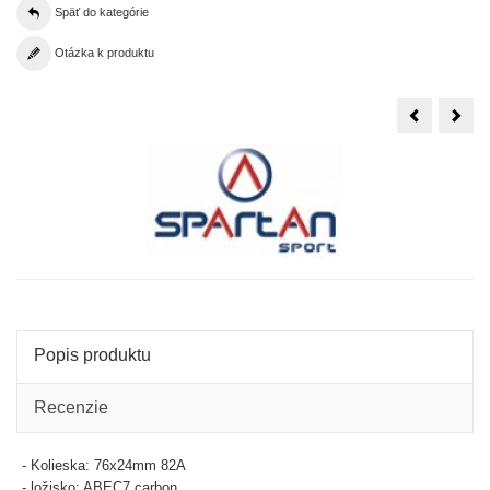
Späť do kategórie
Otázka k produktu
Kolieskové
Skák
korčule
tyč
nastav.RO
SPA
COOL
Pog
Tyč
Popis produktu
Recenzie
- Kolieska: 76x24mm 82A
- ložisko: ABEC7 carbon