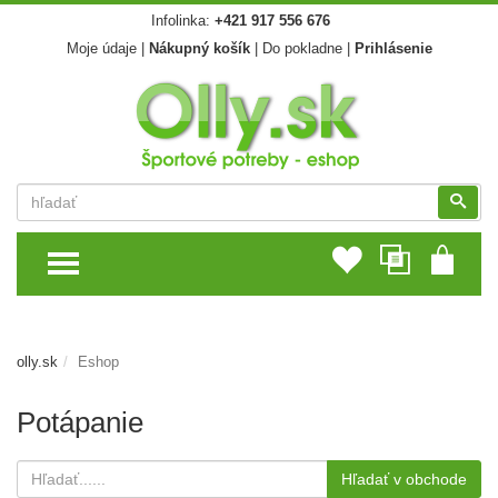
Infolinka:
+421 917 556 676
Moje údaje
|
Nákupný košík
|
Do pokladne
|
Prihlásenie
Vyhľadať
Vyhľ
TOGGLE MENU
olly.sk
Eshop
Potápanie
Hľadať v obchode