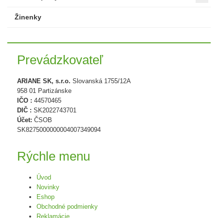
Žinenky
Prevádzkovateľ
ARIANE SK, s.r.o.
Slovanská 1755/12A
958 01 Partizánske
IČO :
44570465
DIČ :
SK2022743701
Účet:
ČSOB
SK8275000000004007349094
Rýchle menu
Úvod
Novinky
Eshop
Obchodné podmienky
Reklamácie