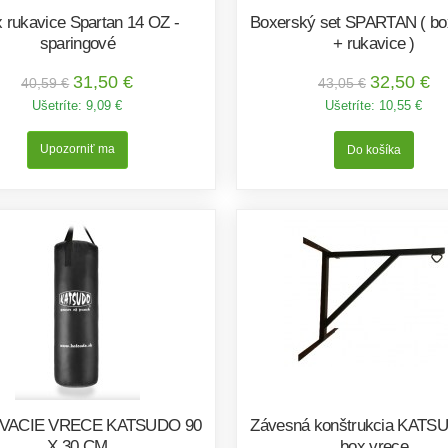
 rukavice Spartan 14 OZ -
Boxerský set SPARTAN ( bo
sparingové
+ rukavice )
31,50 €
32,50 €
40,59 €
43,05 €
Ušetríte:
9,09 €
Ušetríte:
10,55 €
Upozorniť ma
VACIE VRECE KATSUDO 90
Závesná konštrukcia KATS
X 30 CM
box vrece