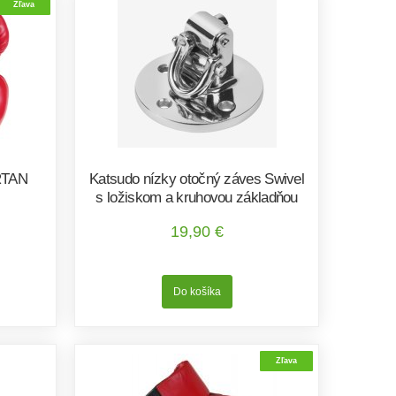
Zľava
RTAN
Katsudo nízky otočný záves Swivel
s ložiskom a kruhovou základňou
19,90 €
Zľava