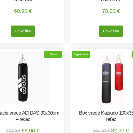
60,90 €
78,00 €
Zľava
Vypredané
acie vrece ADIDAS 90x30cm
Box vrece Katsudo 100x3
– reťaz
reťaz
65,90 €
82,90 €
85,00 €
101,97 €