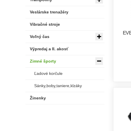
Veslárske trenažéry
Vibračné stroje
EVE
Voľný čas
Výpredaj a II. akosť
Zimné športy
Ľadové korčule
Sánky,boby,taniere,klzáky
Žinenky