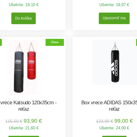
Ušetríte:
19,10 €
Ušetríte:
19,07 €
Upozorniť ma
Zľava
 vrece Katsudo 120x35cm -
Box vrece ADIDAS 150x3
reťaz
reťaz
93,90 €
99,00 €
115,50 €
123,00 €
Ušetríte:
21,60 €
Ušetríte:
24,00 €