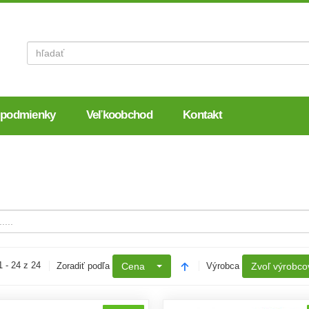
Vyhľadať
 podmienky
Veľkoobchod
Kontakt
 - 24 z 24
Zoradiť podľa
Cena
Výrobca
Zvoľ výrobco