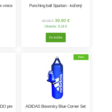
x vrece
Punching ball Spartan - kožený
39,90 €
49,08 €
Ušetríte:
9,18 €
Zľava
UDO pre
ADIDAS Boxersky Blue Corner Set