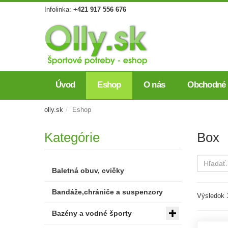
Infolinka:
+421 917 556 676
Úvod
Eshop
O nás
Obchodné
olly.sk
Eshop
Kategórie
Box
Baletná obuv, cvičky
Bandáže,chrániče a suspenzory
Výsledok 1
Bazény a vodné športy