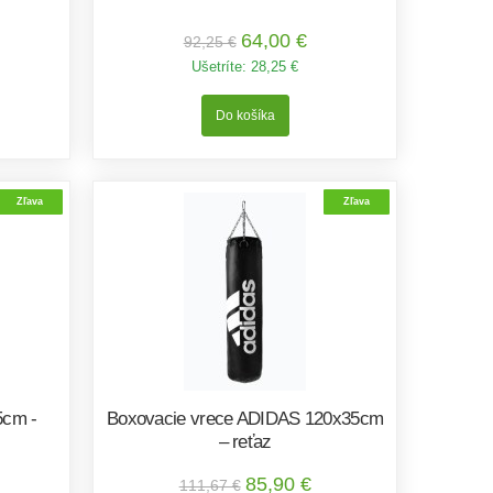
64,00 €
92,25 €
Ušetríte:
28,25 €
Zľava
Zľava
5cm -
Boxovacie vrece ADIDAS 120x35cm
– reťaz
85,90 €
111,67 €