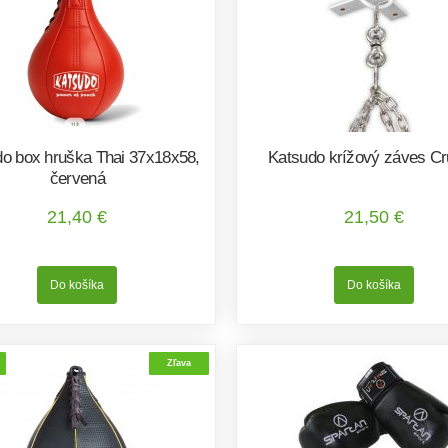
o box hruška Thai 37x18x58,
Katsudo krížový záves Cr
červená
21,40 €
21,50 €
Zľava