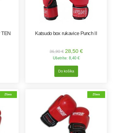
P TEN
Katsudo box rukavice Punch II
28,50 €
36,90 €
Ušetríte:
8,40 €
Zľava
Zľava