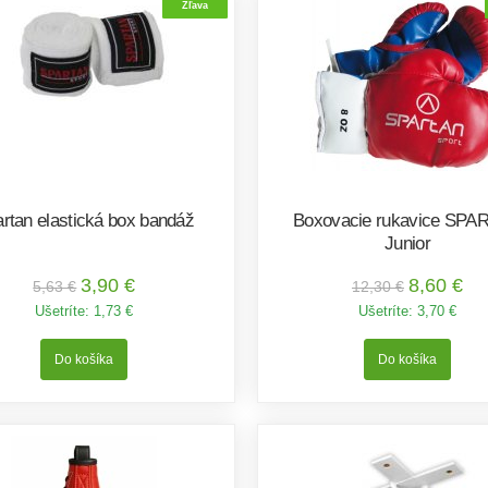
Zľava
rtan elastická box bandáž
Boxovacie rukavice SPA
Junior
3,90 €
8,60 €
5,63 €
12,30 €
Ušetríte:
1,73 €
Ušetríte:
3,70 €