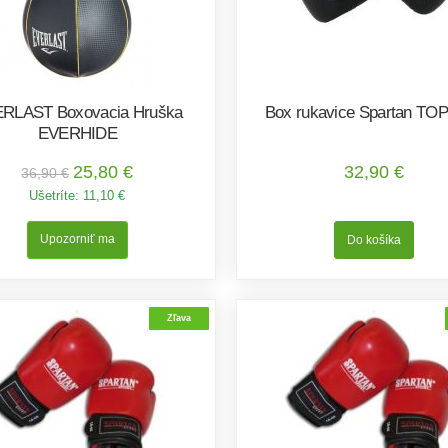
RLAST Boxovacia Hruška
Box rukavice Spartan TO
EVERHIDE
25,80 €
32,90 €
36,90 €
Ušetríte:
11,10 €
Upozorniť ma
Zľava