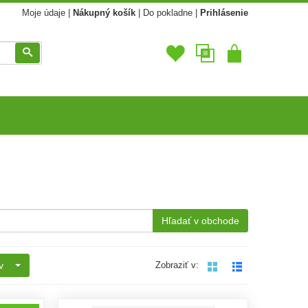
Moje údaje
|
Nákupný košík
|
Do pokladne
|
Prihlásenie
Vyhľadať
Hľadať v obchode
v
Zobraziť v: