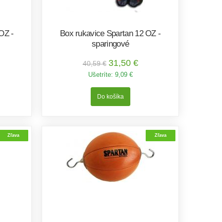
OZ -
Box rukavice Spartan 12 OZ -
sparingové
31,50 €
40,59 €
Ušetríte:
9,09 €
Zľava
Zľava