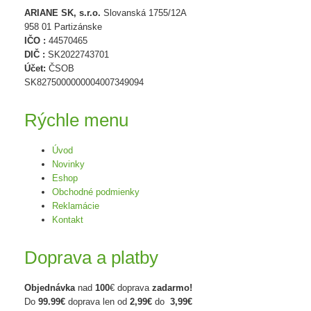
ARIANE SK, s.r.o.
Slovanská 1755/12A
958 01 Partizánske
IČO :
44570465
DIČ :
SK2022743701
Účet:
ČSOB
SK8275000000004007349094
Rýchle menu
Úvod
Novinky
Eshop
Obchodné podmienky
Reklamácie
Kontakt
Doprava a platby
Objednávka
nad
100
€ doprava
zadarmo!
Do
99.99€
doprava len od
2,99€
do
3,99€