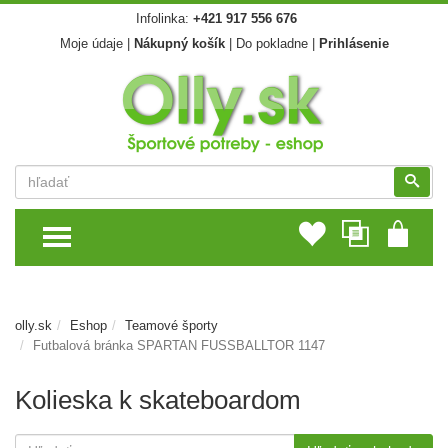
Infolinka:
+421 917 556 676
Moje údaje
|
Nákupný košík
|
Do pokladne
|
Prihlásenie
Vyhľadať
Vyhľ
TOGGLE MENU
olly.sk
Eshop
Teamové športy
Futbalová bránka SPARTAN FUSSBALLTOR 1147
Kolieska k skateboardom