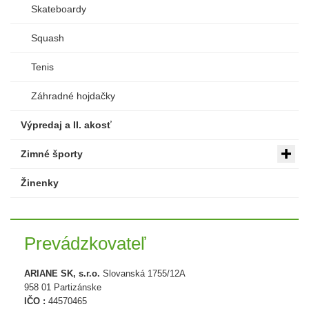
Skateboardy
Squash
Tenis
Záhradné hojdačky
Výpredaj a II. akosť
Zimné športy
Žinenky
Prevádzkovateľ
ARIANE SK, s.r.o.
Slovanská 1755/12A
958 01 Partizánske
IČO :
44570465