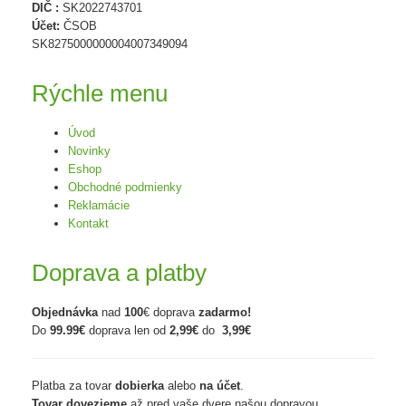
DIČ :
SK2022743701
Účet:
ČSOB
SK8275000000004007349094
Rýchle menu
Úvod
Novinky
Eshop
Obchodné podmienky
Reklamácie
Kontakt
Doprava a platby
Objednávka
nad
100
€ doprava
zadarmo!
Do
99.99€
doprava len od
2,99€
do
3,99€
Platba za tovar
dobierka
alebo
na účet
.
Tovar dovezieme
až pred vaše dvere našou dopravou.