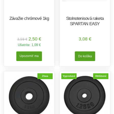
Závažie chrómové 1kg
Stolnotenisová raketa
SPARTAN EASY
2,50 €
3,08 €
3,59 €
Ušetríte:
1,09 €
Upozorniť ma
Zľava
Vypredané
Obľúbené