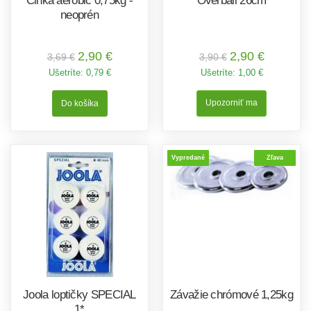
Činka aerobic 0,75kg -
Overball 26cm
neoprén
2,90 €
2,90 €
3,69 €
3,90 €
Ušetríte:
0,79 €
Ušetríte:
1,00 €
Upozorniť ma
Vypredané
Zľava
Joola loptičky SPECIAL
Závažie chrómové 1,25kg
1*