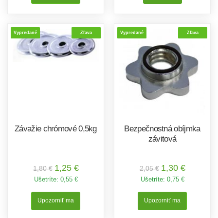
Vypredané
Zľava
Vypredané
Zľava
Závažie chrómové 0,5kg
Bezpečnostná obíjmka
závitová
1,25 €
1,30 €
1,80 €
2,05 €
Ušetríte:
0,55 €
Ušetríte:
0,75 €
Upozorniť ma
Upozorniť ma