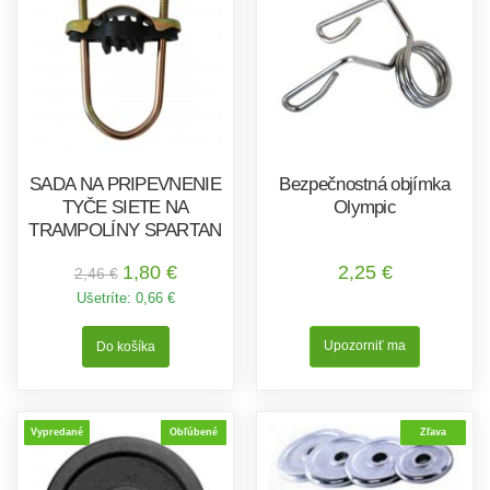
SADA NA PRIPEVNENIE
Bezpečnostná objímka
TYČE SIETE NA
Olympic
TRAMPOLÍNY SPARTAN
1,80 €
2,25 €
2,46 €
Ušetríte:
0,66 €
Upozorniť ma
Vypredané
Obľúbené
Zľava