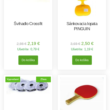
Švihadlo Crossfit
Sánkovacia lopata
PINGUIN
2,19 €
2,50 €
2,98 €
3,69 €
Ušetríte:
0,79 €
Ušetríte:
1,19 €
Vypredané
Zľava