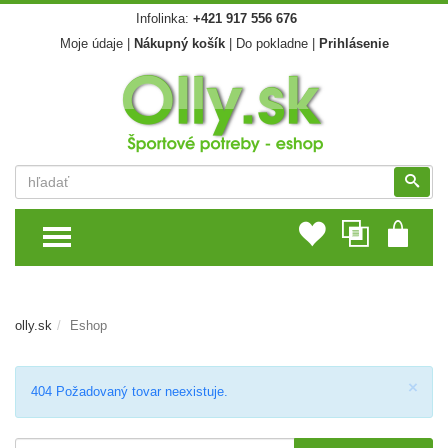
Infolinka:
+421 917 556 676
Moje údaje
|
Nákupný košík
|
Do pokladne
|
Prihlásenie
Vyhľadať
Vyhľ
TOGGLE MENU
olly.sk
Eshop
Zav
×
Poznámka
404 Požadovaný tovar neexistuje.