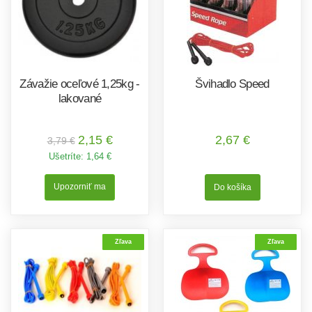
Závažie oceľové 1,25kg -
Švihadlo Speed
lakované
2,15 €
2,67 €
3,79 €
Ušetríte:
1,64 €
Upozorniť ma
Zľava
Zľava