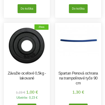
Zľava
Závažie oceľové 0,5kg -
Spartan Penová ochrana
lakované
na trampolínové tyče 90
cm
1,00 €
1,30 €
1,23 €
Ušetríte:
0,23 €