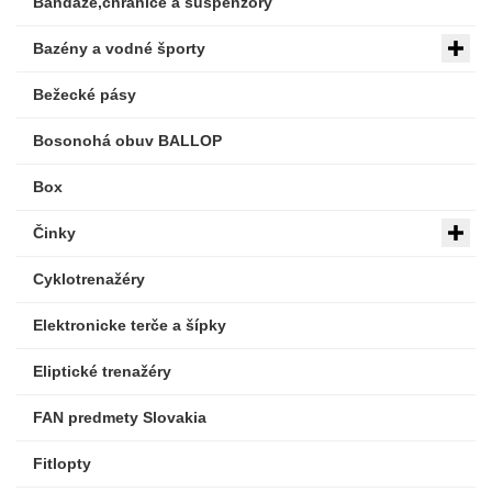
Bandáže,chrániče a suspenzory
Bazény a vodné športy
Bežecké pásy
Bosonohá obuv BALLOP
Box
Činky
Cyklotrenažéry
Elektronicke terče a šípky
Eliptické trenažéry
FAN predmety Slovakia
Fitlopty