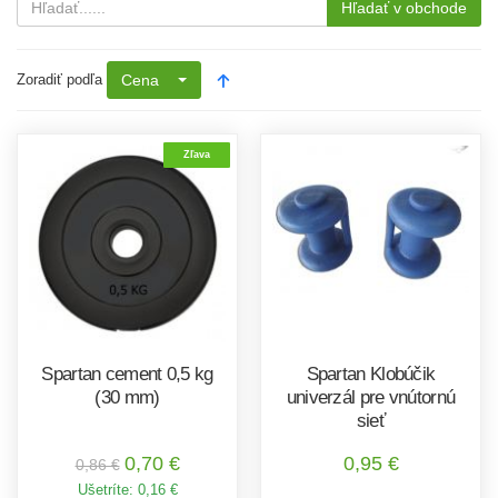
Hľadať v obchode
Zoradiť podľa
Cena
Zľava
Spartan cement 0,5 kg
Spartan Klobúčik
(30 mm)
univerzál pre vnútornú
sieť
0,70 €
0,95 €
0,86 €
Ušetríte:
0,16 €