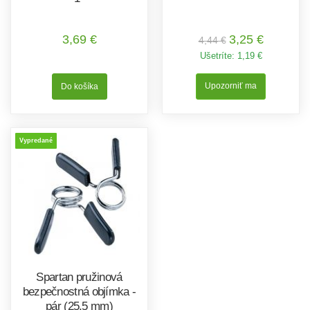
3,69 €
3,25 €
4,44 €
Ušetríte:
1,19 €
Upozorniť ma
Vypredané
Spartan pružinová
bezpečnostná objímka -
pár (25,5 mm)