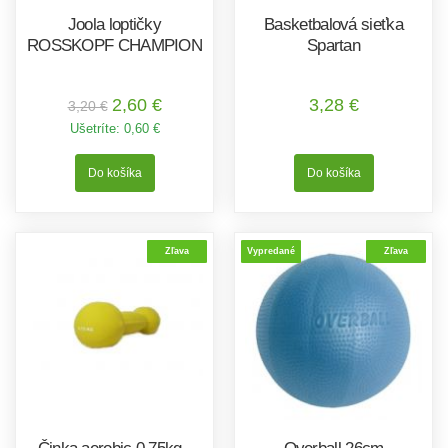
Joola loptičky
Basketbalová sieťka
ROSSKOPF CHAMPION
Spartan
2,60 €
3,28 €
3,20 €
Ušetríte:
0,60 €
Zľava
Vypredané
Zľava