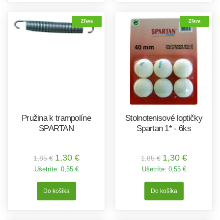
Zľava
Zľava
Pružina k trampolíne
Stolnotenisové loptičky
SPARTAN
Spartan 1* - 6ks
1,30 €
1,30 €
1,85 €
1,85 €
Ušetríte:
0,55 €
Ušetríte:
0,55 €