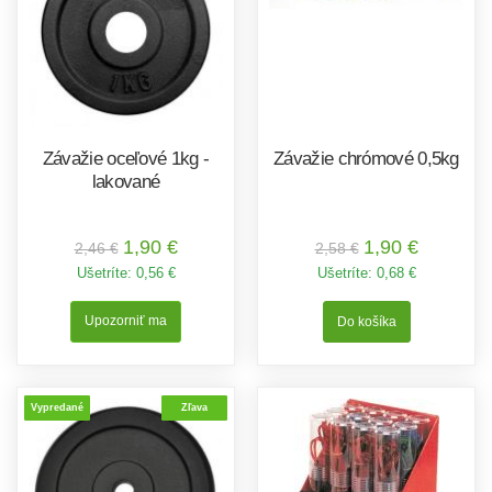
Závažie oceľové 1kg -
Závažie chrómové 0,5kg
lakované
1,90 €
1,90 €
2,46 €
2,58 €
Ušetríte:
0,56 €
Ušetríte:
0,68 €
Upozorniť ma
Vypredané
Zľava