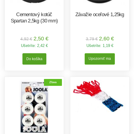
Cementový kotúč
Závažie oceľové 1,25kg
Spartan 2,5kg (30 mm)
2,50 €
2,60 €
4,92 €
3,79 €
Ušetríte:
2,42 €
Ušetríte:
1,19 €
Upozorniť ma
Zľava