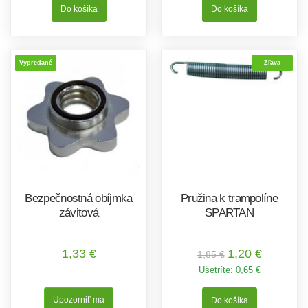
Vypredané
Zľava
Bezpečnostná obíjmka
Pružina k trampolíne
závitová
SPARTAN
1,33 €
1,20 €
1,85 €
Ušetríte:
0,65 €
Upozorniť ma