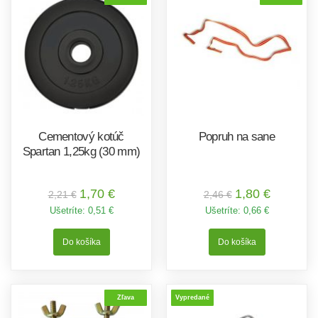
Cementový kotúč
Popruh na sane
Spartan 1,25kg (30 mm)
1,70 €
1,80 €
2,21 €
2,46 €
Ušetríte:
0,51 €
Ušetríte:
0,66 €
Zľava
Vypredané